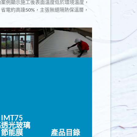
功案例顯示施工後表面溫度低於環境溫度，
，省電約高達50%，主張無縫隔熱保溫層，
IMT75
高透光
玻璃
節能膜
產品目錄