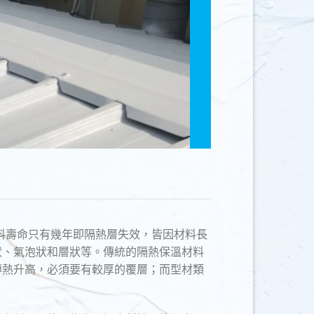
材料壽命只有幾年即隔熱層失效，皆因材料長
狀、氣泡狀和層狀等。傳統的隔熱保溫材料
傳熱升高，必須要有較厚的覆層；而型材類