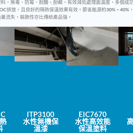
材料，無毒、防霉、耐酸、耐鹼，有效減低處理面溫度，多個成
C排放，且良好的隔熱保溫效果有效。節省能源約30% ~ 40%
熱量流失，裝飾性亦比傳統產品強。
IC
ITP3100
EIC7670
熱
水性無機
保
水性高效能
料
溫漆
保溫塗料