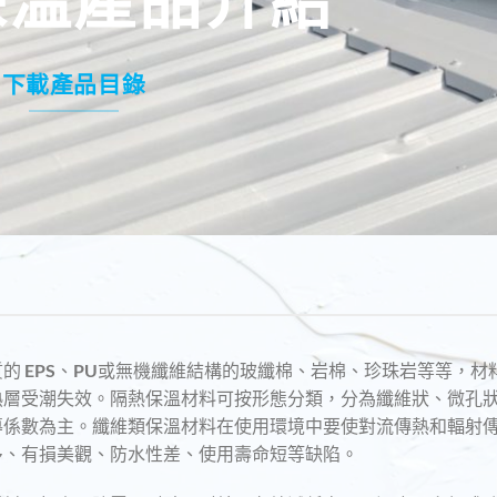
下載產品目錄
的 EPS、PU或無機纖維結構的玻纖棉、岩棉、珍珠岩等等，
熱層受潮失效。隔熱保溫材料可按形態分類，分為纖維狀、微孔
導係數為主。纖維類保溫材料在使用環境中要使對流傳熱和輻射
多、有損美觀、防水性差、使用壽命短等缺陷。