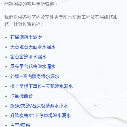
問題困擾的客戶申訴索償。
我們提供各種室內及室外專業防水防漏工程及石屎維修服
務，針對位置包括 ꓽ
石屎剝落士波令
天台地台天面滲水漏水
窗台窗邊滲水漏水
屋苑平台花槽滲水漏水
外牆—室內牆身滲水漏水
樓上至樓下單位—天花滲水漏水
冷氣機窗台
簷蓬/夾縫/石屎裂縫漏水滲水
升降機槽/地下停車場滲水漏水
白華/壁癌