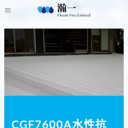
Skip
to
content
CGF7600A
水性抗