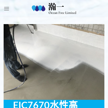
Skip
to
content
EIC7670
水性高